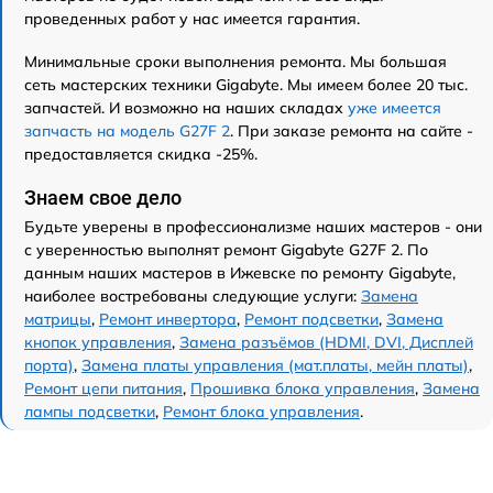
проведенных работ у нас имеется гарантия.
Минимальные сроки выполнения ремонта. Мы большая
сеть мастерских техники Gigabyte. Мы имеем более 20 тыс.
запчастей. И возможно на наших складах
уже имеется
запчасть на модель G27F 2
. При заказе ремонта на сайте -
предоставляется скидка -25%.
Знаем свое дело
Будьте уверены в профессионализме наших мастеров - они
с уверенностью выполнят ремонт Gigabyte G27F 2. По
данным наших мастеров в Ижевске по ремонту Gigabyte,
наиболее востребованы следующие услуги:
Замена
матрицы
,
Ремонт инвертора
,
Ремонт подсветки
,
Замена
кнопок управления
,
Замена разъёмов (HDMI, DVI, Дисплей
порта)
,
Замена платы управления (мат.платы, мейн платы)
,
Ремонт цепи питания
,
Прошивка блока управления
,
Замена
лампы подсветки
,
Ремонт блока управления
.