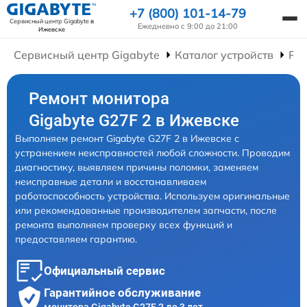
+7 (800) 101-14-79
Сервисный центр Gigabyte
в
Ежедневно с 9:00 до 21:00
Ижевске
Сервисный центр Gigabyte
Каталог устройств
Ре
Ремонт монитора
Gigabyte G27F 2 в Ижевске
Выполняем ремонт Gigabyte G27F 2 в Ижевске с
устранением неисправностей любой сложности. Проводим
диагностику, выявляем причины поломки, заменяем
неисправные детали и восстанавливаем
работоспособность устройства. Используем оригинальные
или рекомендованные производителем запчасти, после
ремонта выполняем проверку всех функций и
предоставляем гарантию.
Официальный сервис
Гарантийное обслуживание
монитора Gigabyte G27F 2 до 3 лет