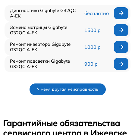
Диагностика Gigabyte G32QC
бесплатно
A-EK
Замена матрицы Gigabyte
1500 р
G32QC A-EK
Ремонт инвертора Gigabyte
1000 р
G32QC A-EK
Ремонт подсветки Gigabyte
900 р
G32QC A-EK
У меня другая неисправность
Гарантийные обязательства
сервисного центра в Ижевске