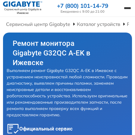
+7 (800) 101-14-79
Сервисный центр Gigabyte
в
Ежедневно с 9:00 до 21:00
Ижевске
Сервисный центр Gigabyte
Каталог устройств
Ре
Ремонт монитора
Gigabyte G32QC A-EK в
Ижевске
Выполняем ремонт Gigabyte G32QC A-EK в Ижевске с
устранением неисправностей любой сложности. Проводим
диагностику, выявляем причины поломки, заменяем
неисправные детали и восстанавливаем
работоспособность устройства. Используем оригинальные
или рекомендованные производителем запчасти, после
ремонта выполняем проверку всех функций и
предоставляем гарантию.
Официальный сервис