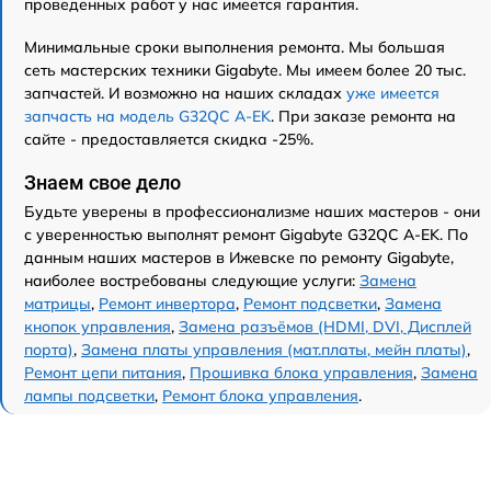
проведенных работ у нас имеется гарантия.
Минимальные сроки выполнения ремонта. Мы большая
сеть мастерских техники Gigabyte. Мы имеем более 20 тыс.
запчастей. И возможно на наших складах
уже имеется
запчасть на модель G32QC A-EK
. При заказе ремонта на
сайте - предоставляется скидка -25%.
Знаем свое дело
Будьте уверены в профессионализме наших мастеров - они
с уверенностью выполнят ремонт Gigabyte G32QC A-EK. По
данным наших мастеров в Ижевске по ремонту Gigabyte,
наиболее востребованы следующие услуги:
Замена
матрицы
,
Ремонт инвертора
,
Ремонт подсветки
,
Замена
кнопок управления
,
Замена разъёмов (HDMI, DVI, Дисплей
порта)
,
Замена платы управления (мат.платы, мейн платы)
,
Ремонт цепи питания
,
Прошивка блока управления
,
Замена
лампы подсветки
,
Ремонт блока управления
.