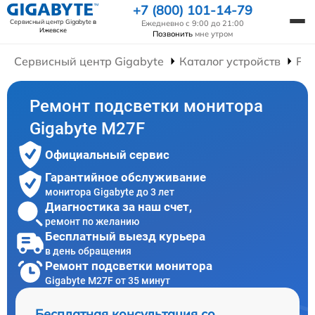
+7 (800) 101-14-79
Сервисный центр Gigabyte
в
Ежедневно с 9:00 до 21:00
Ижевске
Позвонить
мне утром
Сервисный центр Gigabyte
Каталог устройств
Ре
Ремонт подсветки монитора
Gigabyte M27F
Официальный сервис
Гарантийное обслуживание
монитора Gigabyte до 3 лет
Диагностика за наш счет,
ремонт по желанию
Бесплатный выезд курьера
в день обращения
Ремонт подсветки монитора
Gigabyte M27F от 35 минут
Бесплатная консультация со