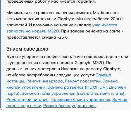
проведенных работ у нас имеется гарантия.
Минимальные сроки выполнения ремонта. Мы большая
сеть мастерских техники Gigabyte. Мы имеем более 20 тыс.
запчастей. И возможно на наших складах
уже имеется
запчасть на модель M32Q
. При заказе ремонта на сайте -
предоставляется скидка -25%.
Знаем свое дело
Будьте уверены в профессионализме наших мастеров - они
с уверенностью выполнят ремонт Gigabyte M32Q. По
данным наших мастеров в Ижевске по ремонту Gigabyte,
наиболее востребованы следующие услуги:
Замена
матрицы
,
Ремонт инвертора
,
Ремонт подсветки
,
Замена
кнопок управления
,
Замена разъёмов (HDMI, DVI, Дисплей
порта)
,
Замена платы управления (мат.платы, мейн платы)
,
Ремонт цепи питания
,
Прошивка блока управления
,
Замена
лампы подсветки
,
Ремонт блока управления
.