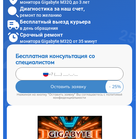
монитора Gigabyte M32Q до 3 лет
Диагностика за наш счет,
ремонт по желанию
Бесплатный выезд курьера
в день обращения
Срочный ремонт
монитора Gigabyte M32Q от 35 минут
Бесплатная консультация со
специалистом
Оставить заявку
Нажимая на кнопку "Оставить заявку" Вы соглашаетесь c
политикой
конфиденциальности