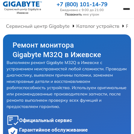
+7 (800) 101-14-79
Сервисный центр Gigabyte
в
Ежедневно с 9:00 до 21:00
Ижевске
Позвонить
мне утром
Сервисный центр Gigabyte
Каталог устройств
Ре
Ремонт монитора
Gigabyte M32Q в Ижевске
Выполняем ремонт Gigabyte M32Q в Ижевске с
устранением неисправностей любой сложности. Проводим
диагностику, выявляем причины поломки, заменяем
неисправные детали и восстанавливаем
работоспособность устройства. Используем оригинальные
или рекомендованные производителем запчасти, после
ремонта выполняем проверку всех функций и
предоставляем гарантию.
Официальный сервис
Гарантийное обслуживание