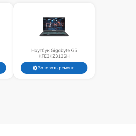
Ноутбук Gigabyte G5
KFE3KZ313SH
Заказать ремонт