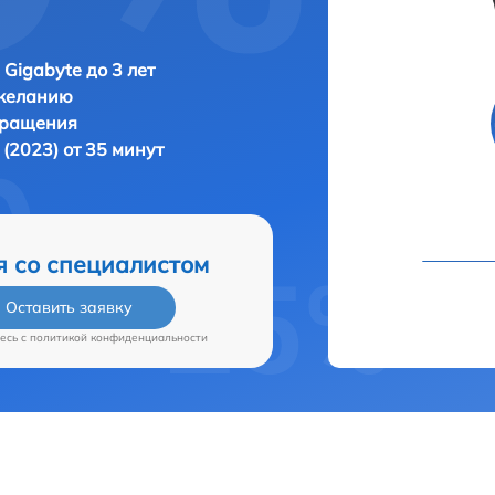
 Gigabyte до 3 лет
 желанию
бращения
 (2023) от 35 минут
я со специалистом
Оставить заявку
есь c
политикой конфиденциальности